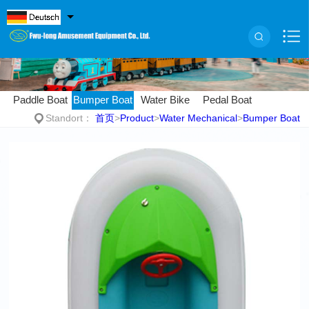
Paddle Boat
Bumper Boat
Water Bike
Pedal Boat
Standort：
首页
>
Product
>
Water Mechanical
>
Bumper Boat